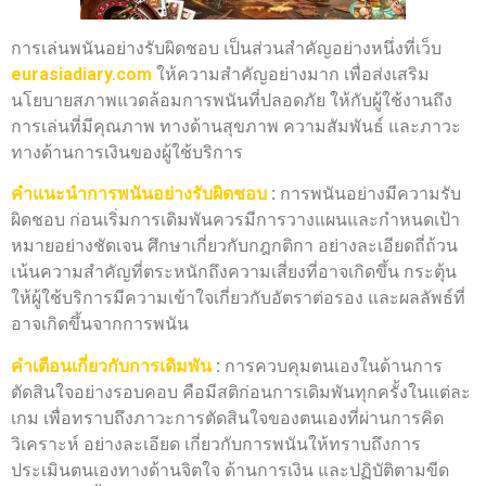
การเล่นพนันอย่างรับผิดชอบ เป็นส่วนสำคัญอย่างหนึ่งที่เว็บ
eurasiadiary.com
ให้ความสำคัญอย่างมาก เพื่อส่งเสริม
นโยบายสภาพแวดล้อมการพนันที่ปลอดภัย ให้กับผู้ใช้งานถึง
การเล่นที่มีคุณภาพ ทางด้านสุขภาพ ความสัมพันธ์ และภาวะ
ทางด้านการเงินของผู้ใช้บริการ
คำแนะนำการพนันอย่างรับผิดชอบ
:
การพนันอย่างมีความรับ
ผิดชอบ ก่อนเริ่มการเดิมพันควรมีการวางแผนและกำหนดเป้า
หมายอย่างชัดเจน ศึกษาเกี่ยวกับกฎกติกา อย่างละเอียดถี่ถ้วน
เน้นความสำคัญที่ตระหนักถึงความเสี่ยงที่อาจเกิดขึ้น กระตุ้น
ให้ผู้ใช้บริการมีความเข้าใจเกี่ยวกับอัตราต่อรอง และผลลัพธ์ที่
อาจเกิดขึ้นจากการพนัน
คำเตือนเกี่ยวกับการเดิมพัน
:
การควบคุมตนเองในด้านการ
ตัดสินใจอย่างรอบคอบ คือมีสติก่อนการเดิมพันทุกครั้งในแต่ละ
เกม เพื่อทราบถึงภาวะการตัดสินใจของตนเองที่ผ่านการคิด
วิเคราะห์ อย่างละเอียด เกี่ยวกับการพนันให้ทราบถึงการ
ประเมินตนเองทางด้านจิตใจ ด้านการเงิน และปฏิบัติตามขีด